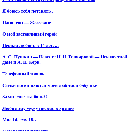
Я боюсь тебя потерять..
Наполеон — Жозефине
О мой застенчивый герой
Первая любовь в 14 лет….
А. С. Пушкин — Невесте Н. Н. Гончаровой — Неизвестной
даме и А. П. Керн.
Телефонный звонок
Стихи посвящаются моей любимой бабушке
За что мне эта боль?!
Любимому мужу письмо в армию
Мне 14, ему 18…