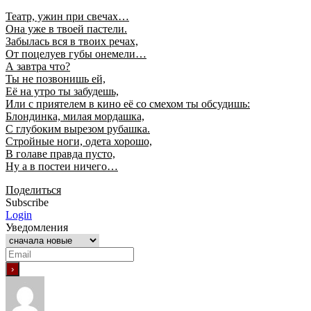
Театр, ужин при свечах…
Она уже в твоей пастели.
Забылась вся в твоих речах,
От поцелуев губы онемели…
А завтра что?
Ты не позвонишь ей,
Её на утро ты забудешь,
Или с приятелем в кино её со смехом ты обсудишь:
Блондинка, милая мордашка,
С глубоким вырезом рубашка.
Стройные ноги, одета хорошо,
В голаве правда пусто,
Ну а в постеи ничего…
Поделиться
Subscribe
Login
Уведомления