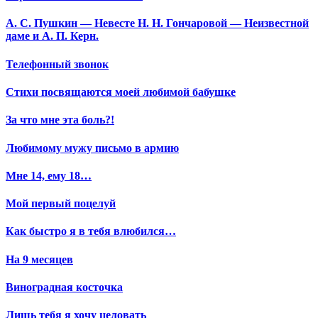
А. С. Пушкин — Невесте Н. Н. Гончаровой — Неизвестной
даме и А. П. Керн.
Телефонный звонок
Стихи посвящаются моей любимой бабушке
За что мне эта боль?!
Любимому мужу письмо в армию
Мне 14, ему 18…
Мой первый поцелуй
Как быстро я в тебя влюбился…
На 9 месяцев
Виноградная косточка
Лишь тебя я хочу целовать