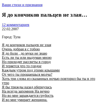
Ваши стихи и признания
Я до кончиков пальцев не злая…
12 комментариев
22.02.2007
Город: Тула
Я до кончиков пальцев не злая
Очень добрая я с тобою
Я до боли , до муки не знаю
Есть ли ты или выдуман мною
Но приходят рассветы в город
И теряется что то гордое
Каждым утром под этими крышами
От чего ты прощаешься молча?
Хоть три слова из сказанных ночью повторил бы ты в это
утро
Я бы трижды назад обернулась
На всегда запомнив На вечно
Но во мне зараждается грубость
И во мне умирает женщина.