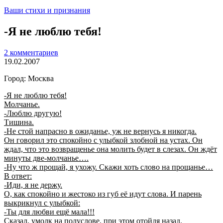
Ваши стихи и признания
-Я не люблю тебя!
2 комментариев
19.02.2007
Город: Москва
-Я не люблю тебя!
Молчанье.
-Люблю другую!
Тишина.
-Не стой напрасно в ожиданье, уж не вернусь я никогда.
Он говорил это спокойно с улыбкой злобной на устах. Он
ждал, что это возвращенье она молить будет в слезах. Он ждёт
минуты две-молчанье….
-Ну что ж прощай, я ухожу. Скажи хоть слово на прощанье…
В ответ:
-Иди, я не держу.
О, как спокойно и жестоко из губ её идут слова. И парень
выкрикнул с улыбкой:
-Ты для любви ещё мала!!!
Сказал, умолк на полуслове, при этом отойдя назад.