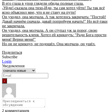
В его глаза в упор глядели обиды полные глаза.
-Уйди!-сказала она тихо-Иди, ты сам хотел уйти! Ты так всё
ясно объяснил мне, что я не стану на пути!
Он уходил, она молчала. А так хотелось закричать: "Постой!
Давай начнём сначала, давай попробуем начать!" Но всё-таки
не закричала.
Он уходил, она молчала. А он ступал уж за порог, свою
решительность кленя. Хотел ей крикнуть: "Ради Бога прости
меня! Верни меня!"
Но он не крикнул, не подошёл. Она молчала, он ушёл.
Поделиться
Subscribe
Login
Уведомления
2
комментариев