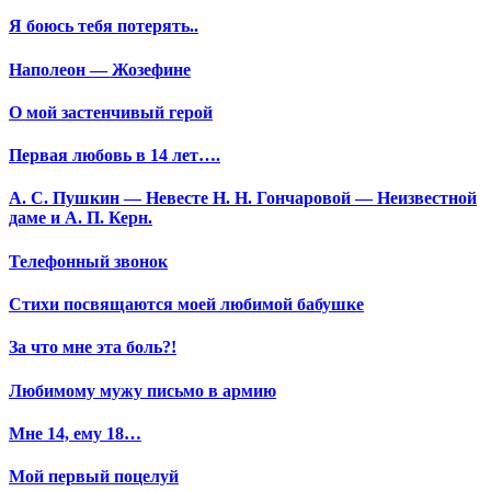
Я боюсь тебя потерять..
Наполеон — Жозефине
О мой застенчивый герой
Первая любовь в 14 лет….
А. С. Пушкин — Невесте Н. Н. Гончаровой — Неизвестной
даме и А. П. Керн.
Телефонный звонок
Стихи посвящаются моей любимой бабушке
За что мне эта боль?!
Любимому мужу письмо в армию
Мне 14, ему 18…
Мой первый поцелуй