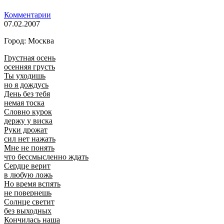
Комментарии
07.02.2007
Город: Москва
Грустная осень
осенняя грусть
Ты уходишь
но я дождусь
День без тебя
немая тоска
Словно курок
держу у виска
Руки дрожат
сил нет нажать
Мне не понять
что бессмысленно ждать
Сердце верит
в любую ложь
Но время вспять
не повернешь
Солнце светит
без выходных
Кончилась наша