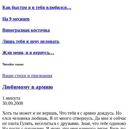
Как быстро я в тебя влюбился…
На 9 месяцев
Виноградная косточка
Лишь тебя я хочу целовать
Жди меня, и я вернусь…
Читайте также
Ваши стихи и признания
Любимому в армию
1 минута
30.09.2008
Хоть ты может и не веришь, Что тебя я с армии дождусь. Но
елси человека любишь, Я от много отвернусь. Да мне и сейчас
не охота Гулять, веселиться с друзьями. Зная, что тебе одиноко
На посту с пацанами. Я знаю, что мне намного легче, Ведь ты