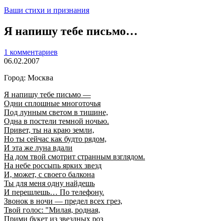
Ваши стихи и признания
Я напишу тебе письмо…
1 комментариев
06.02.2007
Город: Москва
Я напишу тебе письмо —
Одни сплошные многоточья
Под лунным светом в тишине,
Одна в постели темной ночью.
Привет, ты на краю земли,
Но ты сейчас как будто рядом,
И эта же луна вдали
На дом твой смотрит странным взглядом.
На небе россыпь ярких звезд
И, может, с своего балкона
Ты для меня одну найдешь
И перешлешь… По телефону.
Звонок в ночи — предел всех грез,
Твой голос: "Милая, родная,
Прими букет из звездных роз