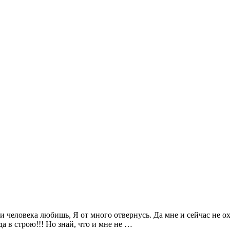
и человека любишь, Я от много отвернусь. Да мне и сейчас не охо
да в строю!!! Но знай, что и мне не …