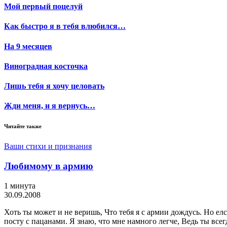
Мой первый поцелуй
Как быстро я в тебя влюбился…
На 9 месяцев
Виноградная косточка
Лишь тебя я хочу целовать
Жди меня, и я вернусь…
Читайте также
Ваши стихи и признания
Любимому в армию
1 минута
30.09.2008
Хоть ты может и не веришь, Что тебя я с армии дождусь. Но елс
посту с пацанами. Я знаю, что мне намного легче, Ведь ты всег