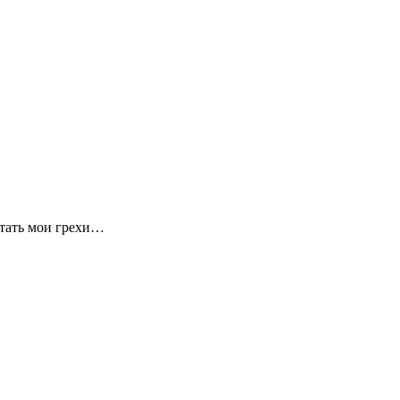
итать мои грехи…
…