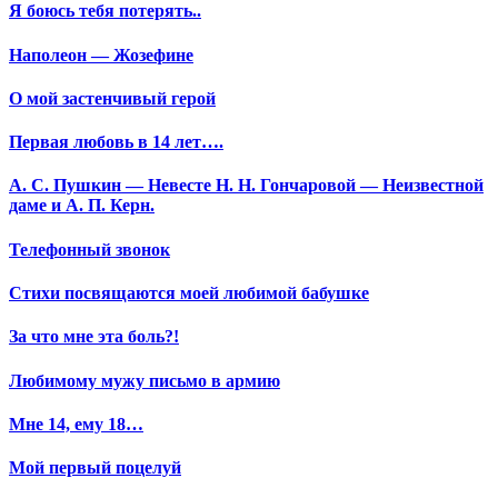
Я боюсь тебя потерять..
Наполеон — Жозефине
О мой застенчивый герой
Первая любовь в 14 лет….
А. С. Пушкин — Невесте Н. Н. Гончаровой — Неизвестной
даме и А. П. Керн.
Телефонный звонок
Стихи посвящаются моей любимой бабушке
За что мне эта боль?!
Любимому мужу письмо в армию
Мне 14, ему 18…
Мой первый поцелуй