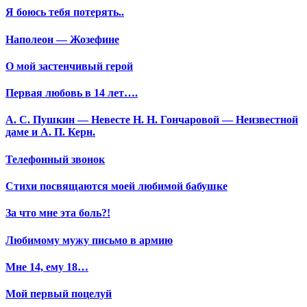
Я боюсь тебя потерять..
Наполеон — Жозефине
О мой застенчивый герой
Первая любовь в 14 лет….
А. С. Пушкин — Невесте Н. Н. Гончаровой — Неизвестной
даме и А. П. Керн.
Телефонный звонок
Стихи посвящаются моей любимой бабушке
За что мне эта боль?!
Любимому мужу письмо в армию
Мне 14, ему 18…
Мой первый поцелуй