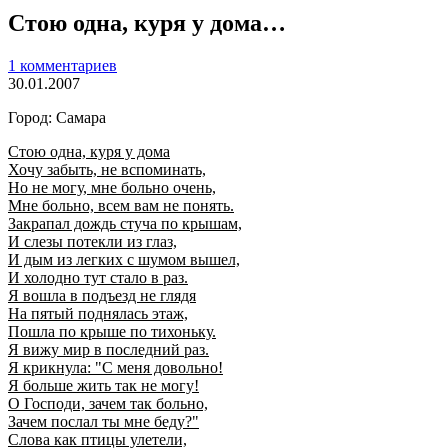
Стою одна, куря у дома…
1 комментариев
30.01.2007
Город: Самара
Стою одна, куря у дома
Хочу забыть, не вспоминать,
Но не могу, мне больно очень,
Мне больно, всем вам не понять.
Закрапал дождь стуча по крышам,
И слезы потекли из глаз,
И дым из легких с шумом вышел,
И холодно тут стало в раз.
Я вошла в подъезд не глядя
На пятый поднялась этаж,
Пошла по крыше по тихоньку.
Я вижу мир в последний раз.
Я крикнула: "С меня довольно!
Я больше жить так не могу!
О Господи, зачем так больно,
Зачем послал ты мне беду?"
Слова как птицы улетели,