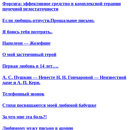
Форсига: эффективное средство в комплексной терапии
почечной недостаточности
Если любишь-отпусти.Прощальное письмо.
Я боюсь тебя потерять..
Наполеон — Жозефине
О мой застенчивый герой
Первая любовь в 14 лет….
А. С. Пушкин — Невесте Н. Н. Гончаровой — Неизвестной
даме и А. П. Керн.
Телефонный звонок
Стихи посвящаются моей любимой бабушке
За что мне эта боль?!
Любимому мужу письмо в армию