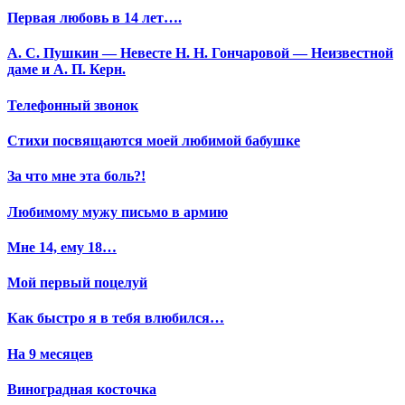
Первая любовь в 14 лет….
А. С. Пушкин — Невесте Н. Н. Гончаровой — Неизвестной
даме и А. П. Керн.
Телефонный звонок
Стихи посвящаются моей любимой бабушке
За что мне эта боль?!
Любимому мужу письмо в армию
Мне 14, ему 18…
Мой первый поцелуй
Как быстро я в тебя влюбился…
На 9 месяцев
Виноградная косточка