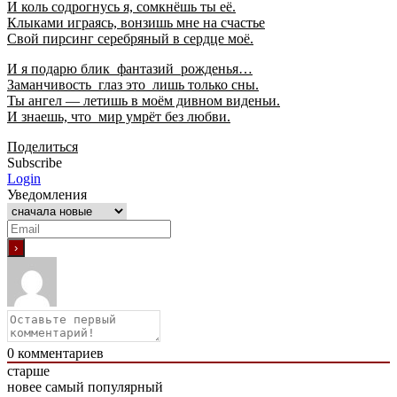
И коль содрогнусь я, сомкнёшь ты её.
Клыками играясь, вонзишь мне на счастье
Свой пирсинг серебряный в сердце моё.
И я подарю блик фантазий рожденья…
Заманчивость глаз это лишь только сны.
Ты ангел — летишь в моём дивном виденьи.
И знаешь, что мир умрёт без любви.
Поделиться
Subscribe
Login
Уведомления
0
комментариев
старше
новее
самый популярный