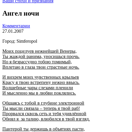
Ваши стихи и признания
Aнгел ночи
Комментарии
27.01.2007
Город: Simferopol
Моих поцелуев нежнейшей Венеры,
Ты жаждой ранима, уносишься прочь.
Но я безрассудно тобою томимый,
Вплетаю в глаза твои страстные ночь.
И вихрем моих чувственных крыльев
Красу я твою встрепену нежно ввысь.
Волшебные чары слезами пленили
И мысленно мы в любви поклялись.
Общаясь с тобой в глубине электронной
Ты мысли связала – теперь я твой раб!
Прорвался сквозь сеть и тебя удивлённой
Обнял я за талию, влюбился в твой взгляд.
Пантерой ты держишь в объятиях пасти,