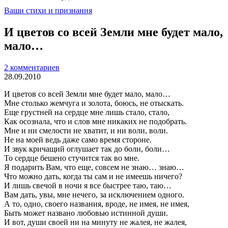
Ваши стихи и признания
И цветов со всей Земли мне будет мало,
мало…
2 комментариев
28.09.2010
И цветов со всей Земли мне будет мало, мало…
Мне столько жемчуга и золота, боюсь, не отыскать.
Еще грустней на сердце мне лишь стало, стало,
Как осознала, что и слов мне никаких не подобрать.
Мне и ни смелости не хватит, и ни воли, воли.
Не на моей ведь даже само время стороне.
И звук кричащий оглушает так до боли, боли…
То сердце бешено стучится так во мне.
Я подарить Вам, что еще, совсем не знаю… знаю…
Что можно дать, когда ты сам и не имеешь ничего?
И лишь свечой в ночи я все быстрее таю, таю…
Вам дать, увы, мне нечего, за исключением одного.
А то, одно, своего названия, вроде, не имея, не имея,
Быть может названо любовью истинной души.
И вот, души своей ни на минуту не жалея, не жалея,