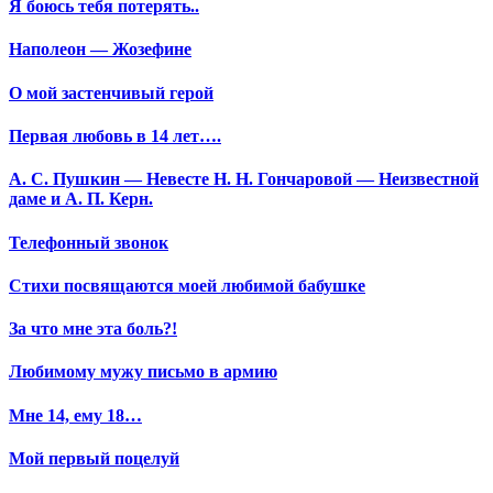
Я боюсь тебя потерять..
Наполеон — Жозефине
О мой застенчивый герой
Первая любовь в 14 лет….
А. С. Пушкин — Невесте Н. Н. Гончаровой — Неизвестной
даме и А. П. Керн.
Телефонный звонок
Стихи посвящаются моей любимой бабушке
За что мне эта боль?!
Любимому мужу письмо в армию
Мне 14, ему 18…
Мой первый поцелуй