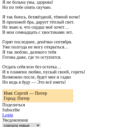
Я не больна увы, здорова!
Но по тебе опять скучаю.
Я так боюсь, беззвёздной, тёмной ночи!
В прихожей бра, дарует тёплый свет.
Не знаю я, что сердце моё хочет…
В мои семнадцать с хвостиками лет.
Горят последние, денёчки сентября.
Уже полгода не могу открыться…
Я так люблю, далекого тебя
Готова даже, где то оступится.
Отдать себя всю без остатка…
И в пламени любви, пускай своей, гореть!
Возможно после, будет мне и гадко
Но ведь я буду — Это всё иметь!
Имя: Сергей — Питер
Город: Питер
Поделиться
Subscribe
Login
Уведомления