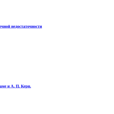
ечной недостаточности
ме и А. П. Керн.