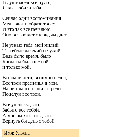
В душе моей все пусто,
Я так любила тебя.
Сейчас одни воспоминания
Мелькают в образе твоем.
И это так все печально,
Оно возрастает с каждым днем.
Не узнаю тебя, мой милый
Ты сейчас далекий и чужой.
Ведь было время, было
Когда ты был со мной
и только мой.
Вспомни лето, вспомни вечер,
Все твои презнанья и мои.
Наши планы, наши встречи
Поцелуи все твои.
Все ушло куда-то,
Забыто все тобой.
А мне бы хоть когда-то
Вернуть бы день с тобой.
Имя: Ульяна