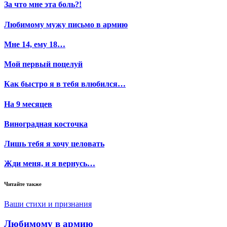
За что мне эта боль?!
Любимому мужу письмо в армию
Мне 14, ему 18…
Мой первый поцелуй
Как быстро я в тебя влюбился…
На 9 месяцев
Виноградная косточка
Лишь тебя я хочу целовать
Жди меня, и я вернусь…
Читайте также
Ваши стихи и признания
Любимому в армию