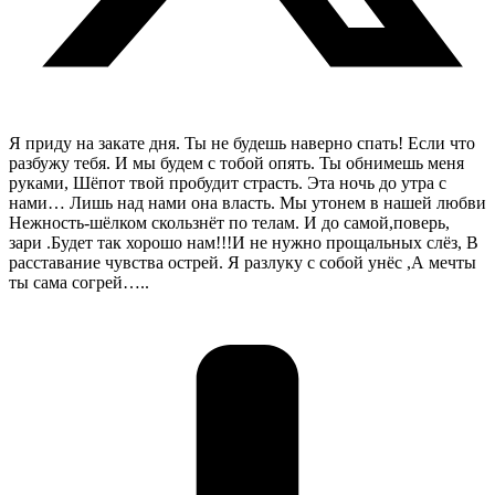
Я приду на закате дня. Ты не будешь наверно спать! Если что
разбужу тебя. И мы будем с тобой опять. Ты обнимешь меня
руками, Шёпот твой пробудит страсть. Эта ночь до утра с
нами… Лишь над нами она власть. Мы утонем в нашей любви
Нежность-шёлком скользнёт по телам. И до самой,поверь,
зари .Будет так хорошо нам!!!И не нужно прощальных слёз, В
расставание чувства острей. Я разлуку с собой унёс ,А мечты
ты сама согрей…..