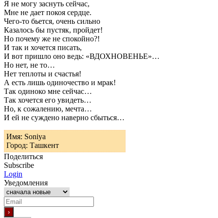
Я не могу заснуть сейчас,
Мне не дает покоя сердце.
Чего-то бьется, очень сильно
Казалось бы пустяк, пройдет!
Но почему же не спокойно?!
И так и хочется писать,
И вот пришло оно ведь: «ВДОХНОВЕНЬЕ»…
Но нет, не то…
Нет теплоты и счастья!
А есть лишь одиночество и мрак!
Так одиноко мне сейчас…
Так хочется его увидеть…
Но, к сожалению, мечта…
И ей не суждено наверно сбыться…
Имя: Soniya
Город: Ташкент
Поделиться
Subscribe
Login
Уведомления