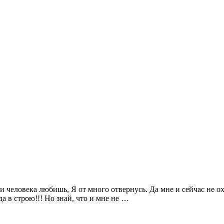
и человека любишь, Я от много отвернусь. Да мне и сейчас не охо
да в строю!!! Но знай, что и мне не …