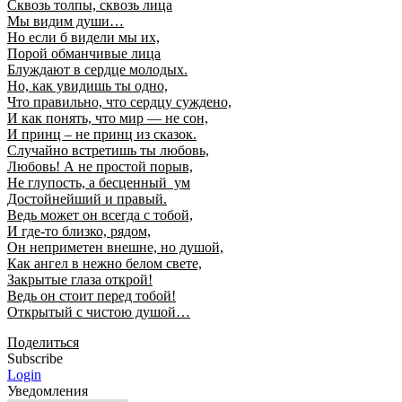
Сквозь толпы, сквозь лица
Мы видим души…
Но если б видели мы их,
Порой обманчивые лица
Блуждают в сердце молодых.
Но, как увидишь ты одно,
Что правильно, что сердцу суждено,
И как понять, что мир — не сон,
И принц – не принц из сказок.
Случайно встретишь ты любовь,
Любовь! А не простой порыв,
Не глупость, а бесценный ум
Достойнейший и правый.
Ведь может он всегда с тобой,
И где-то близко, рядом,
Он неприметен внешне, но душой,
Как ангел в нежно белом свете,
Закрытые глаза открой!
Ведь он стоит перед тобой!
Открытый с чистою душой…
Поделиться
Subscribe
Login
Уведомления