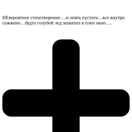
НЕвероятное стихотворение….и опять пустота…все внутри
сожжено…будто голубой лед захватил в плен окно….