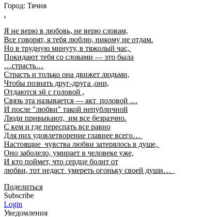
Город: Тячив
.
Я не верю в любовь, не верю словам,
Все говорят, я тебя люблю, никому не отдам.
Но в трудную минуту, в тяжолый час,
Покидают тебя со словами — это была
…страсть…
Страсть и только она движет людьми,
Чтобы познать друг-друга ,они,
Отдаются эй с головой ,
Связь эта называется — акт половой …
И после "любви" такой непубличной
Люди привыкают, им все безразчно.
С кем и где переспать все равно
Для них удовлетворение главнее всего…
Настоящие чувства любви затерялось в душе,
Оно заболело, умирает в человеке уже,
И кто поймет, что сердце болит от
любви, тот недаст умереть огоньку своей души…
Поделиться
Subscribe
Login
Уведомления