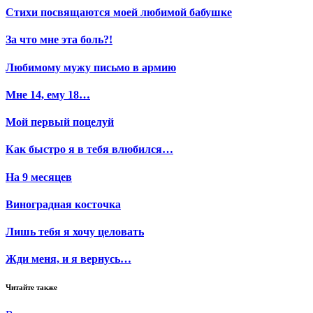
Стихи посвящаются моей любимой бабушке
За что мне эта боль?!
Любимому мужу письмо в армию
Мне 14, ему 18…
Мой первый поцелуй
Как быстро я в тебя влюбился…
На 9 месяцев
Виноградная косточка
Лишь тебя я хочу целовать
Жди меня, и я вернусь…
Читайте также