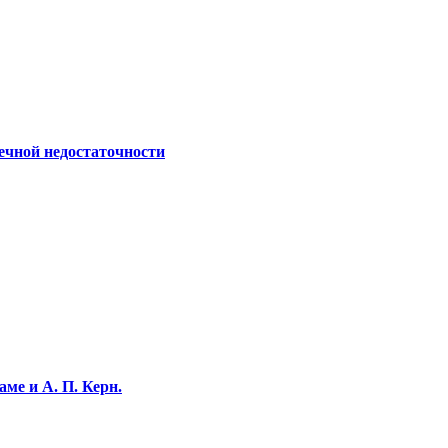
ечной недостаточности
ме и А. П. Керн.