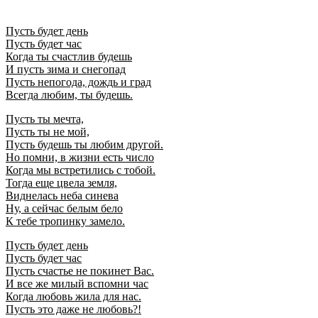
Пусть будет день
Пусть будет час
Когда ты счастлив будешь
И пусть зима и снегопад
Пусть непогода, дождь и град
Всегда любим, ты будешь.
Пусть ты мечта,
Пусть ты не мой,
Пусть будешь ты любим другой.
Но помни, в жизни есть число
Когда мы встретились с тобой.
Тогда еще цвела земля,
Виднелась неба синева
Ну, а сейчас белым бело
К тебе тропинку замело.
Пусть будет день
Пусть будет час
Пусть счастье не покинет Вас.
И все же милый вспомни час
Когда любовь жила для нас.
Пусть это даже не любовь?!