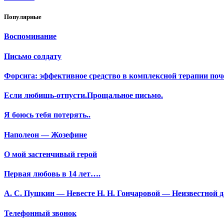
Популярные
Воспоминание
Письмо солдату
Форсига: эффективное средство в комплексной терапии поч
Если любишь-отпусти.Прощальное письмо.
Я боюсь тебя потерять..
Наполеон — Жозефине
О мой застенчивый герой
Первая любовь в 14 лет….
А. С. Пушкин — Невесте Н. Н. Гончаровой — Неизвестной да
Телефонный звонок