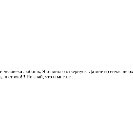
и человека любишь, Я от много отвернусь. Да мне и сейчас не охо
да в строю!!! Но знай, что и мне не …