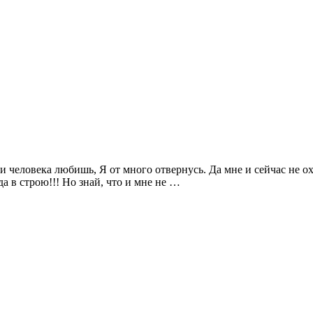
и человека любишь, Я от много отвернусь. Да мне и сейчас не охо
да в строю!!! Но знай, что и мне не …