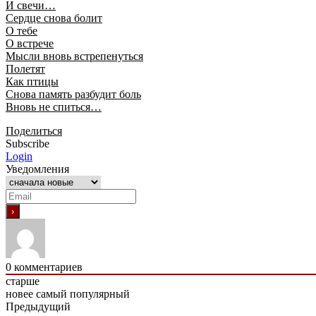
И свечи…
Сердце снова болит
О тебе
О встрече
Мысли вновь встрепенуться
Полетят
Как птицы
Снова память разбудит боль
Вновь не спиться…
Поделиться
Subscribe
Login
Уведомления
0
комментариев
старше
новее
самый популярный
Предыдущий