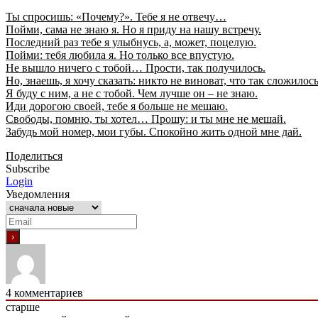
Ты спросишь: «Почему?». Тебе я не отвечу…
Пойми, сама не знаю я. Но я приду на нашу встречу.
Последний раз тебе я улыбнусь, а, может, поцелую.
Пойми: тебя любила я. Но только все впустую.
Не вышло ничего с тобой… Прости, так получилось.
Но, знаешь, я хочу сказать: никто не виноват, что так сложилось
Я буду с ним, а не с тобой. Чем лучше он – не знаю.
Иди дорогою своей, тебе я больше не мешаю.
Свободы, помню, ты хотел… Прошу: и ты мне не мешай.
Забудь мой номер, мои губы. Спокойно жить одной мне дай.
Поделиться
Subscribe
Login
Уведомления
4
комментариев
старше