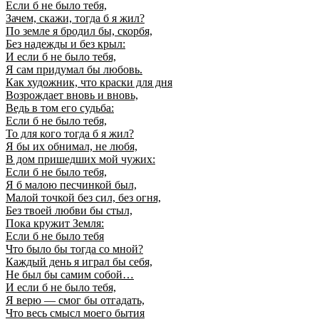
Если б не было тебя,
Зачем, скажи, тогда б я жил?
По земле я бродил бы, скорбя,
Без надежды и без крыл:
И если б не было тебя,
Я сам придумал бы любовь.
Как художник, что краски для дня
Возрождает вновь и вновь,
Ведь в том его судьба:
Если б не было тебя,
То для кого тогда б я жил?
Я бы их обнимал, не любя,
В дом пришедших мой чужих:
Если б не было тебя,
Я б малою песчинкой был,
Малой точкой без сил, без огня,
Без твоей любви бы стыл,
Пока кружит Земля:
Если б не было тебя
Что было бы тогда со мной?
Каждый день я играл бы себя,
Не был бы самим собой…
И если б не было тебя,
Я верю — смог бы отгадать,
Что весь смысл моего бытия