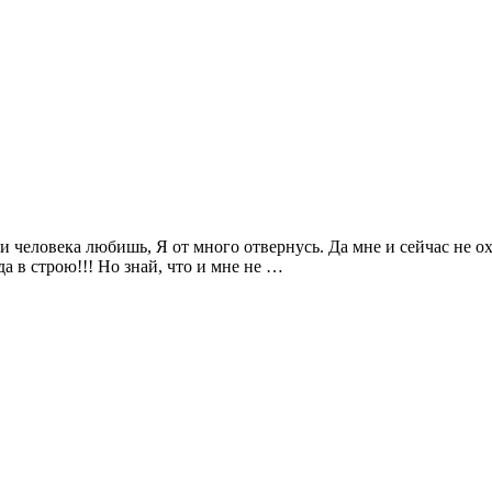
и человека любишь, Я от много отвернусь. Да мне и сейчас не охо
да в строю!!! Но знай, что и мне не …