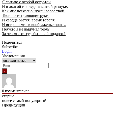
Я сознаю с особой остротой
И в долгой и в недлительной разлуке,
Как мне всечасно нужен голос твой,
Твои всеисцеляющие руки.
И сердце бьется, время торопя,
И встречи миг в воображенье ярок…
Неужто я не выдумал тебя?
За что мне от судьбы такой подарок?
Поделиться
Subscribe
Login
Уведомления
0
комментариев
старше
новее
самый популярный
Предыдущий