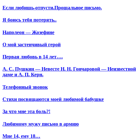
Если любишь-отпусти.Прощальное письмо.
Я боюсь тебя потерять..
Наполеон — Жозефине
О мой застенчивый герой
Первая любовь в 14 лет….
А. С. Пушкин — Невесте Н. Н. Гончаровой — Неизвестной
даме и А. П. Керн.
Телефонный звонок
Стихи посвящаются моей любимой бабушке
За что мне эта боль?!
Любимому мужу письмо в армию
Мне 14, ему 18…