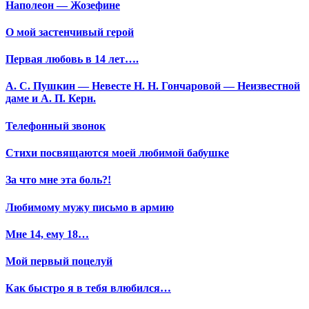
Наполеон — Жозефине
О мой застенчивый герой
Первая любовь в 14 лет….
А. С. Пушкин — Невесте Н. Н. Гончаровой — Неизвестной
даме и А. П. Керн.
Телефонный звонок
Стихи посвящаются моей любимой бабушке
За что мне эта боль?!
Любимому мужу письмо в армию
Мне 14, ему 18…
Мой первый поцелуй
Как быстро я в тебя влюбился…