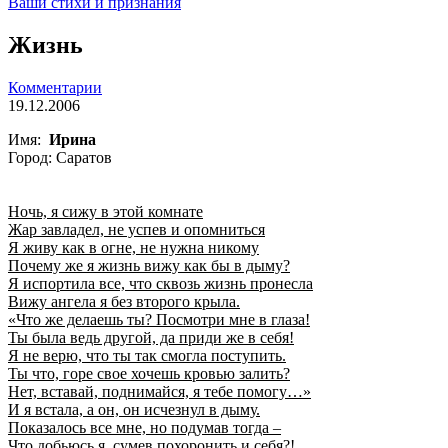
Ваши стихи и признания
Жизнь
Комментарии
19.12.2006
Имя:
Ирина
Город: Саратов
Ночь, я сижу в этой комнате
Жар завладел, не успев и опомниться
Я живу как в огне, не нужна никому
Почему же я жизнь вижу как бы в дыму?
Я испортила все, что сквозь жизнь пронесла
Вижу ангела я без второго крыла.
«Что же делаешь ты? Посмотри мне в глаза!
Ты была ведь другой, да приди же в себя!
Я не верю, что ты так смогла поступить.
Ты что, горе свое хочешь кровью залить?
Нет, вставай, поднимайся, я тебе помогу…»
И я встала, а он, он исчезнул в дыму.
Показалось все мне, но подумав тогда –
Что добьюсь я, сумев похоронить и себя?!