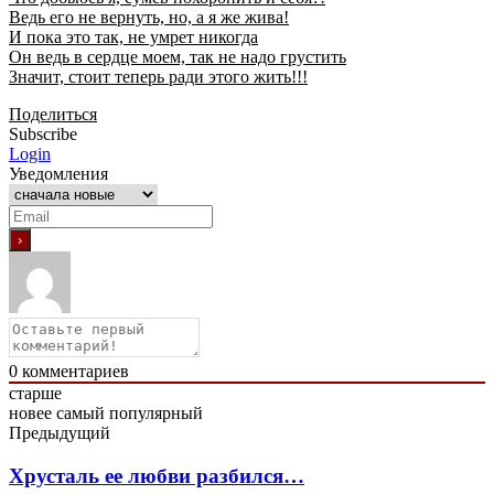
Ведь его не вернуть, но, а я же жива!
И пока это так, не умрет никогда
Он ведь в сердце моем, так не надо грустить
Значит, стоит теперь ради этого жить!!!
Поделиться
Subscribe
Login
Уведомления
0
комментариев
старше
новее
самый популярный
Предыдущий
Хрусталь ее любви разбился…