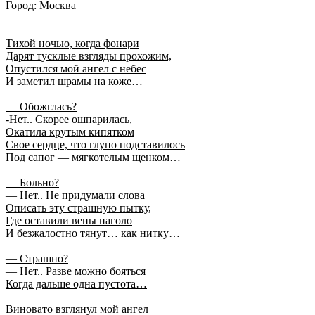
Город: Москва
Тихой ночью, когда фонари
Дарят тусклые взгляды прохожим,
Опустился мой ангел с небес
И заметил шрамы на коже…
— Обожглась?
-Нет.. Скорее ошпарилась,
Окатила крутым кипятком
Свое сердце, что глупо подставилось
Под сапог — мягкотелым щенком…
— Больно?
— Нет.. Не придумали слова
Описать эту страшную пытку,
Где оставили вены наголо
И безжалостно тянут… как нитку…
— Страшно?
— Нет.. Разве можно бояться
Когда дальше одна пустота…
Виновато взглянул мой ангел