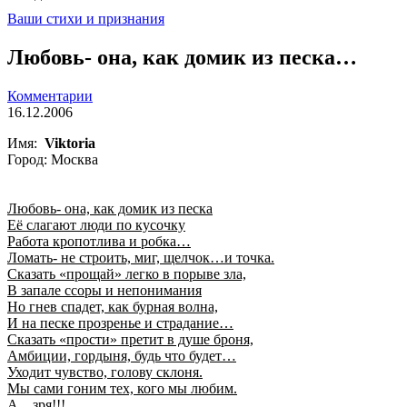
Ваши стихи и признания
Любовь- она, как домик из песка…
Комментарии
16.12.2006
Имя:
Viktoria
Город: Москва
Любовь- она, как домик из песка
Её слагают люди по кусочку
Работа кропотлива и робка…
Ломать- не строить, миг, щелчок…и точка.
Сказать «прощай» легко в порыве зла,
В запале ссоры и непонимания
Но гнев спадет, как бурная волна,
И на песке прозренье и страдание…
Сказать «прости» претит в душе броня,
Амбиции, гордыня, будь что будет…
Уходит чувство, голову склоня.
Мы сами гоним тех, кого мы любим.
А…зря!!!