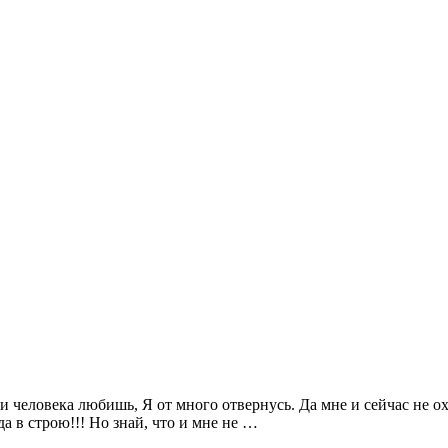
и человека любишь, Я от много отвернусь. Да мне и сейчас не охо
да в строю!!! Но знай, что и мне не …