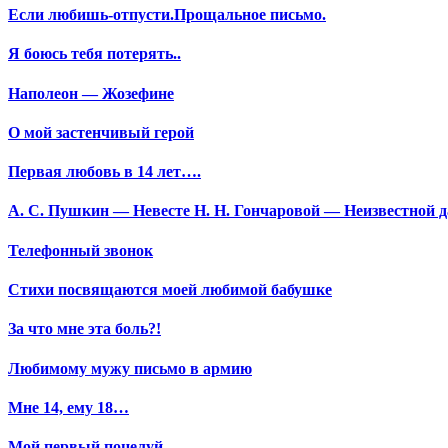
Если любишь-отпусти.Прощальное письмо.
Я боюсь тебя потерять..
Наполеон — Жозефине
О мой застенчивый герой
Первая любовь в 14 лет….
А. С. Пушкин — Невесте Н. Н. Гончаровой — Неизвестной да
Телефонный звонок
Стихи посвящаются моей любимой бабушке
За что мне эта боль?!
Любимому мужу письмо в армию
Мне 14, ему 18…
Мой первый поцелуй