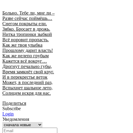
Больно. Тебе ли, мне ли –
Разве сейчас поймёшь…
Снегом покрыты ели.
Зябко. Бросает в дрожь.
Нитка тропинки зыбкой
Всё норовит пропасть.
Как же твоя улыбка
Прошлому дарит власть!
Как же нелепо грубым
Кажется всё вокруг…
Дрогнут печально губы,
Время замкнёт свой круг.
И в перекрестье веток
Может, в последний раз,
Вспыхнет шальное лето,
Солнцем искря для нас.
Поделиться
Subscribe
Login
Уведомления