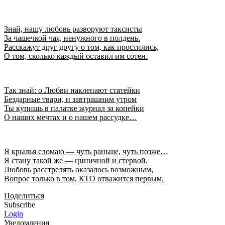
Знай, нашу любовь разворуют таксисты
За чашечкой чая, ненужного в полдень.
Расскажут друг другу о том, как простились,
О том, сколько каждый оставил им сотен.
Так знай: о Любви наклепают статейки
Бездарные твари, и завтрашним утром
Ты купишь в палатке журнал за копейки
О наших мечтах и о нашем рассудке…
Я крылья сломаю — чуть раньше, чуть позже…
Я стану такой же — циничной и стервой.
Любовь расстрелять оказалось возможным,
Вопрос только в том, КТО отважится первым.
Поделиться
Subscribe
Login
Уведомления