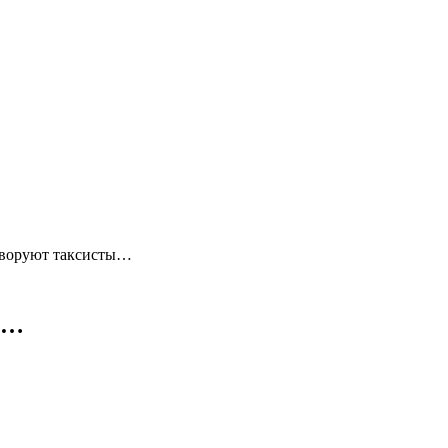
зворуют таксисты…
ы…