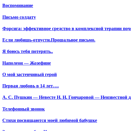
Воспоминание
Письмо солдату
Форсига: эффективное средство в комплексной терапии поч
Если любишь-отпусти.Прощальное письмо.
Я боюсь тебя потерять..
Наполеон — Жозефине
О мой застенчивый герой
Первая любовь в 14 лет….
А. С. Пушкин — Невесте Н. Н. Гончаровой — Неизвестной да
Телефонный звонок
Стихи посвящаются моей любимой бабушке