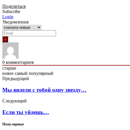
Поделиться
Subscribe
Login
Уведомления
0
комментариев
старше
новее
самый популярный
Предыдущий
Мы видели с тобой одну звезду…
Следующий
Если ты уйдешь…
Популярные