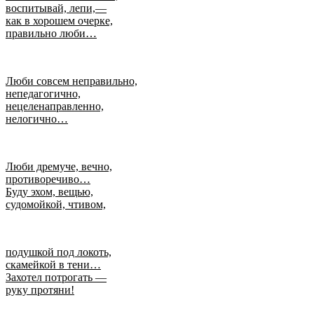
воспитывай, лепи,—
как в хорошем очерке,
правильно люби…
Люби совсем неправильно,
непедагогично,
нецеленаправленно,
нелогично…
Люби дремуче, вечно,
противоречиво…
Буду эхом, вещью,
судомойкой, чтивом,
подушкой под локоть,
скамейкой в тени…
Захотел потрогать —
руку протяни!