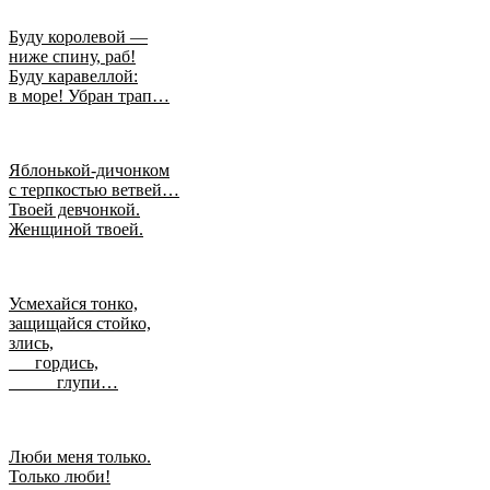
Буду королевой —
ниже спину, раб!
Буду каравеллой:
в море! Убран трап…
Яблонькой-дичонком
с терпкостью ветвей…
Твоей девчонкой.
Женщиной твоей.
Усмехайся тонко,
защищайся стойко,
злись,
гордись,
глупи…
Люби меня только.
Только люби!