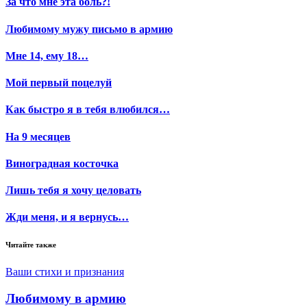
За что мне эта боль?!
Любимому мужу письмо в армию
Мне 14, ему 18…
Мой первый поцелуй
Как быстро я в тебя влюбился…
На 9 месяцев
Виноградная косточка
Лишь тебя я хочу целовать
Жди меня, и я вернусь…
Читайте также
Ваши стихи и признания
Любимому в армию