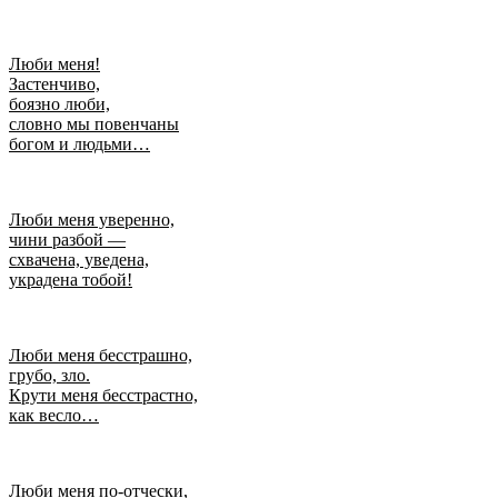
Люби меня!
Застенчиво,
боязно люби,
словно мы повенчаны
богом и людьми…
Люби меня уверенно,
чини разбой —
схвачена, уведена,
украдена тобой!
Люби меня бесстрашно,
грубо, зло.
Крути меня бесстрастно,
как весло…
Люби меня по-отчески,