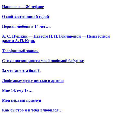
Наполеон — Жозефине
О мой застенчивый герой
Первая любовь в 14 лет….
А. С. Пушкин — Невесте Н. Н. Гончаровой — Неизвестной
даме и А. П. Керн.
Телефонный звонок
Стихи посвящаются моей любимой бабушке
За что мне эта боль?!
Любимому мужу письмо в армию
Мне 14, ему 18…
Мой первый поцелуй
Как быстро я в тебя влюбился…