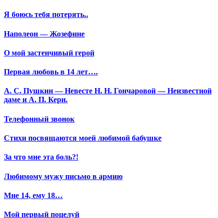
Я боюсь тебя потерять..
Наполеон — Жозефине
О мой застенчивый герой
Первая любовь в 14 лет….
А. С. Пушкин — Невесте Н. Н. Гончаровой — Неизвестной
даме и А. П. Керн.
Телефонный звонок
Стихи посвящаются моей любимой бабушке
За что мне эта боль?!
Любимому мужу письмо в армию
Мне 14, ему 18…
Мой первый поцелуй