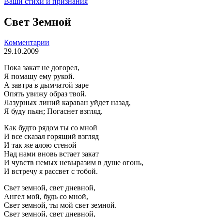
Ваши стихи и признания
Свет Земной
Комментарии
29.10.2009
Пока закат не догорел,
Я помашу ему рукой.
А завтра в дымчатой заре
Опять увижу образ твой.
Лазурных линий караван уйдет назад,
Я буду пьян; Погаснет взгляд.
Как будто рядом ты со мной
И все сказал горящий взгляд
И так же алою стеной
Над нами вновь встает закат
И чувств немых невыразим в душе огонь,
И встречу я рассвет с тобой.
Свет земной, свет дневной,
Ангел мой, будь со мной,
Свет земной, ты мой свет земной.
Свет земной, свет дневной,