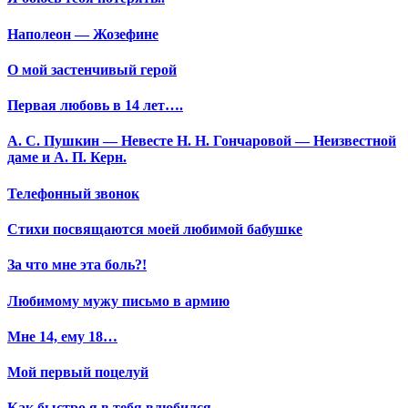
Наполеон — Жозефине
О мой застенчивый герой
Первая любовь в 14 лет….
А. С. Пушкин — Невесте Н. Н. Гончаровой — Неизвестной
даме и А. П. Керн.
Телефонный звонок
Стихи посвящаются моей любимой бабушке
За что мне эта боль?!
Любимому мужу письмо в армию
Мне 14, ему 18…
Мой первый поцелуй
Как быстро я в тебя влюбился…