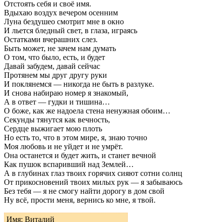
Отстоять себя и своё имя.
Вдыхаю воздух вечером осенним
Луна бездушео смотрит мне в окно
И льется бледный свет, в глаза, играясь
Остатками вчерашних слез.
Быть может, не зачем нам думать
О том, что было, есть, и будет
Давай забудем, давай сейчас
Протянем мы друг другу руки
И поклянемся — никогда не быть в разлуке.
И снова набираю номер я знакомый,
А в ответ — гудки и тишина…
О боже, как же надоела стена ненужная обоим…
Секунды тянутся как вечность,
Сердце выжигает мою плоть
Но есть то, что в этом мире, я, знаю точно
Моя любовь и не уйдет и не умрёт.
Она останется и будет жить, и станет вечной
Как пушок вспаривший над Землей…
А в глубинах глаз твоих горячих сияют сотни солнц
От прикосновений твоих милых рук — я забываюсь
Без тебя — я не смогу найти дорогу в дом свой
Ну всё, прости меня, вернись ко мне, я твой.
Имя: Виталий