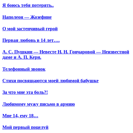
Я боюсь тебя потерять..
Наполеон — Жозефине
О мой застенчивый герой
Первая любовь в 14 лет….
А. С. Пушкин — Невесте Н. Н. Гончаровой — Неизвестной
даме и А. П. Керн.
Телефонный звонок
Стихи посвящаются моей любимой бабушке
За что мне эта боль?!
Любимому мужу письмо в армию
Мне 14, ему 18…
Мой первый поцелуй