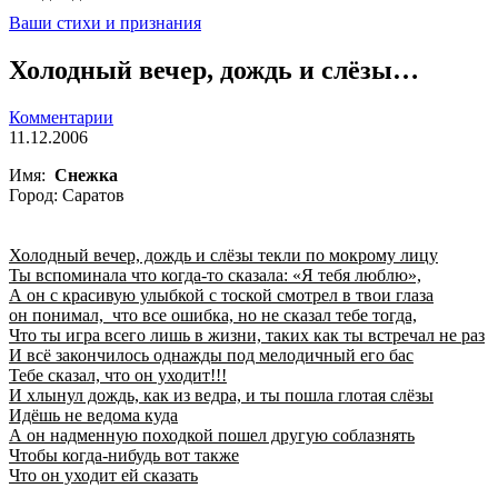
Ваши стихи и признания
Холодный вечер, дождь и слёзы…
Комментарии
11.12.2006
Имя:
Снежка
Город: Саратов
Холодный вечер, дождь и слёзы текли по мокрому лицу
Ты вспоминала что когда-то сказала: «Я тебя люблю»,
А он с красивую улыбкой с тоской смотрел в твои глаза
он понимал, что все ошибка, но не сказал тебе тогда,
Что ты игра всего лишь в жизни, таких как ты встречал не раз
И всё закончилось однажды под мелодичный его бас
Тебе сказал, что он уходит!!!
И хлынул дождь, как из ведра, и ты пошла глотая слёзы
Идёшь не ведома куда
А он надменную походкой пошел другую соблазнять
Чтобы когда-нибудь вот также
Что он уходит ей сказать