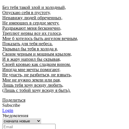
Без тебя такой злой и холодный,
Опускаю себя в пустоту,
Ненавижу людей обреченных,
Не имеющих в сердце мечту.
Раздражают меня бесконечно,
Треплют нервы все их голоса,
Мне б хотелось быть ангелом вечным,
Показать для тебя небеса.
Укрывал бы тебя в холода я,
Своим черным и мощным крылом,
И в жару напоил бы скрывая,
Своей кровью как сладким вином.
Иногда мне мечты помогают,
Не упасть, не разбиться, не взвыть,
Мне не нужно земли или рая,
Лишь тебя хочу всюду любить,
(Лишь с тобой хочу всюду я быть).
Поделиться
Subscribe
Login
Уведомления