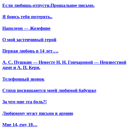
Если любишь-отпусти.Прощальное письмо.
Я боюсь тебя потерять..
Наполеон — Жозефине
О мой застенчивый герой
Первая любовь в 14 лет….
А. С. Пушкин — Невесте Н. Н. Гончаровой — Неизвестной
даме и А. П. Керн.
Телефонный звонок
Стихи посвящаются моей любимой бабушке
За что мне эта боль?!
Любимому мужу письмо в армию
Мне 14, ему 18…