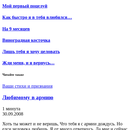
Мой первый поцелуй
Как быстро я в тебя влюбился…
На 9 месяцев
Виноградная косточка
Лишь тебя я хочу целовать
Жди меня, и я вернусь…
Читайте также
Ваши стихи и признания
Любимому в армию
1 минута
30.09.2008
Хоть ты может и не веришь, Что тебя я с армии дождусь. Но
елси человека любишь, Я от много отвернусь. Да мне и сейчас