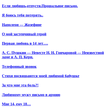
Если любишь-отпусти.Прощальное письмо.
Я боюсь тебя потерять..
Наполеон — Жозефине
О мой застенчивый герой
Первая любовь в 14 лет….
А. С. Пушкин — Невесте Н. Н. Гончаровой — Неизвестной
даме и А. П. Керн.
Телефонный звонок
Стихи посвящаются моей любимой бабушке
За что мне эта боль?!
Любимому мужу письмо в армию
Мне 14, ему 18…