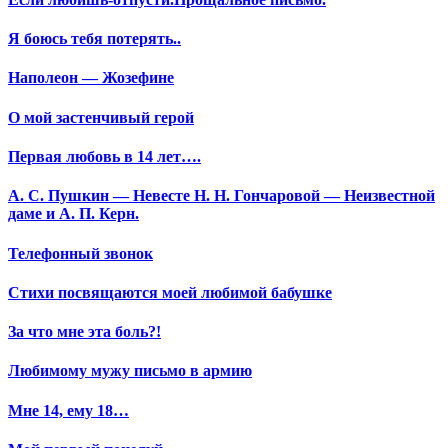
Я боюсь тебя потерять..
Наполеон — Жозефине
О мой застенчивый герой
Первая любовь в 14 лет….
А. С. Пушкин — Невесте Н. Н. Гончаровой — Неизвестной
даме и А. П. Керн.
Телефонный звонок
Стихи посвящаются моей любимой бабушке
За что мне эта боль?!
Любимому мужу письмо в армию
Мне 14, ему 18…