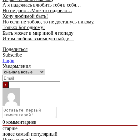
А я надеялась влюбить тебя в себя…
Но не дано…Мне это надоело…
Хочу любимой быть!
Но если не тобою, то не достанусь никому,
Только Бог одному!
Быть может в мир иной я попаду
И там любовь взаимную найду…
Поделиться
Subscribe
Login
Уведомления
0
комментариев
старше
новее
самый популярный
Предыдущий