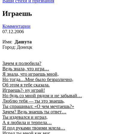
Ваши стихи и признания
Играешь
Комментарии
07.12.2006
Имя:
Дашута
Город: Донецк
Зачем я полюбила?
Ведь знала, что игра…
Я знала, что играешь мной,
Но тогда…Мне было безразлично,
Об этом я тебе сказала.
Играешь?- ну играй!
Но будь со мной рядом и не забывай…
Люблю тебя — ты это знаешь,
Ты спрашивал: «О чем мечтаешь?»
Зачем? Ведь знаешь ты ответ…
Ты издевался и играл,
А я любила и терпела…
И под руками твоими млела…
Играл ты мной как мог,