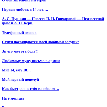
О мой застенчивый герой
Первая любовь в 14 лет….
А. С. Пушкин — Невесте Н. Н. Гончаровой — Неизвестной
даме и А. П. Керн.
Телефонный звонок
Стихи посвящаются моей любимой бабушке
За что мне эта боль?!
Любимому мужу письмо в армию
Мне 14, ему 18…
Мой первый поцелуй
Как быстро я в тебя влюбился…
На 9 месяцев