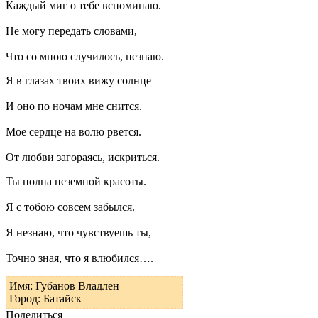
Каждый миг о тебе вспоминаю.
Не могу передать словами,
Что со мною случилось, незнаю.
Я в глазах твоих вижу солнце
И оно по ночам мне снится.
Мое сердце на волю рвется.
От любви загораясь, искриться.
Ты полна неземной красоты.
Я с тобою совсем забылся.
Я незнаю, что чувствуешь ты,
Точно зная, что я влюбился….
Имя: Губанов Владлен
Город: Батайск
Поделиться