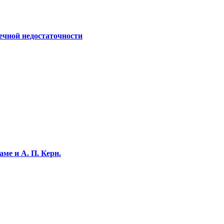
ечной недостаточности
ме и А. П. Керн.