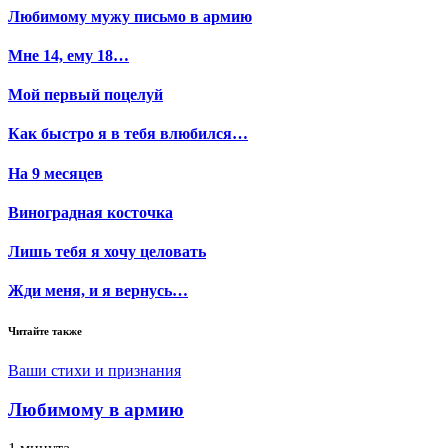
Любимому мужу письмо в армию
Мне 14, ему 18…
Мой первый поцелуй
Как быстро я в тебя влюбился…
На 9 месяцев
Виноградная косточка
Лишь тебя я хочу целовать
Жди меня, и я вернусь…
Читайте также
Ваши стихи и признания
Любимому в армию