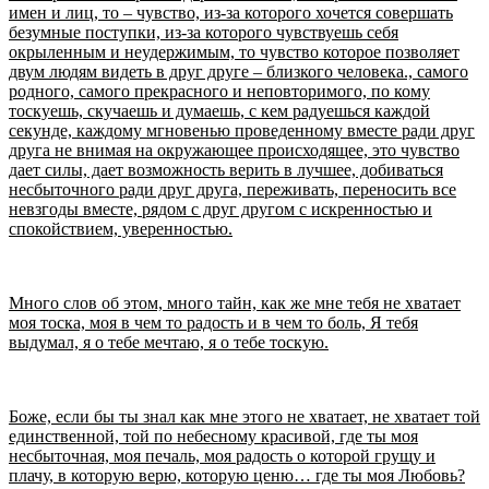
имен и лиц, то – чувство, из-за которого хочется совершать
безумные поступки, из-за которого чувствуешь себя
окрыленным и неудержимым, то чувство которое позволяет
двум людям видеть в друг друге – близкого человека., самого
родного, самого прекрасного и неповторимого, по кому
тоскуешь, скучаешь и думаешь, с кем радуешься каждой
секунде, каждому мгновенью проведенному вместе ради друг
друга не внимая на окружающее происходящее, это чувство
дает силы, дает возможность верить в лучшее, добиваться
несбыточного ради друг друга, переживать, переносить все
невзгоды вместе, рядом с друг другом с искренностью и
спокойствием, уверенностью.
Много слов об этом, много тайн, как же мне тебя не хватает
моя тоска, моя в чем то радость и в чем то боль, Я тебя
выдумал, я о тебе мечтаю, я о тебе тоскую.
Боже, если бы ты знал как мне этого не хватает, не хватает той
единственной, той по небесному красивой, где ты моя
несбыточная, моя печаль, моя радость о которой грущу и
плачу, в которую верю, которую ценю… где ты моя Любовь?