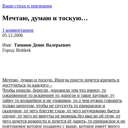
Ваши стихи и признания
Мечтаю, думаю и тоскую…
1 комментариев
05.12.2006
Имя:
Тихонов Денис Валерьевич
Город: Bishkek
Мечтаю, думаю и тоскую. Иногда просто хочется кричать и
достучаться до каждого –
Чтобы ценили, берегли, дорожили тем что имеют, то
сокровенное то искреннее то дорогое и такое хрупкое, ту
тайну то волшебное и не уловимое, то о чем нужно говорить
только шепотом, чтобы не спугнуть то прекрасное и
сказочное, от чего блестят глаза, от чего неудержимо бьется
сердце, от чего не минуты не можешь без мысли об этом, от
чего хочется нежности и хочется её дарить, то прекрасное и не
повторимое которое подарено с выше, которое имеет много