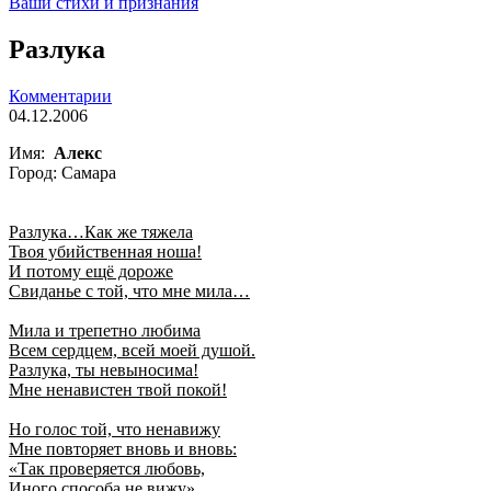
Ваши стихи и признания
Разлука
Комментарии
04.12.2006
Имя:
Алекс
Город: Самара
Разлука…Как же тяжела
Твоя убийственная ноша!
И потому ещё дороже
Свиданье с той, что мне мила…
Мила и трепетно любима
Всем сердцем, всей моей душой.
Разлука, ты невыносима!
Мне ненавистен твой покой!
Но голос той, что ненавижу
Мне повторяет вновь и вновь:
«Так проверяется любовь,
Иного способа не вижу»…..