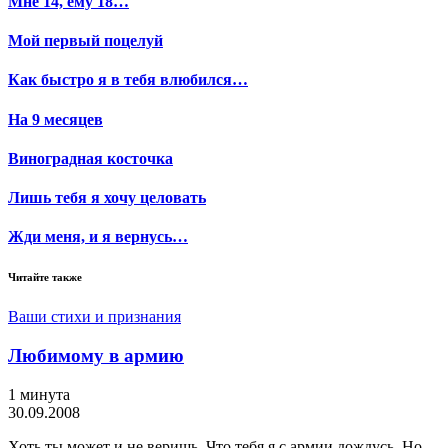
Мне 14, ему 18…
Мой первый поцелуй
Как быстро я в тебя влюбился…
На 9 месяцев
Виноградная косточка
Лишь тебя я хочу целовать
Жди меня, и я вернусь…
Читайте также
Ваши стихи и признания
Любимому в армию
1 минута
30.09.2008
Хоть ты может и не веришь, Что тебя я с армии дождусь. Но