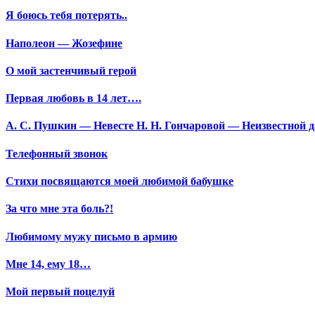
Я боюсь тебя потерять..
Наполеон — Жозефине
О мой застенчивый герой
Первая любовь в 14 лет….
А. С. Пушкин — Невесте Н. Н. Гончаровой — Неизвестной да
Телефонный звонок
Стихи посвящаются моей любимой бабушке
За что мне эта боль?!
Любимому мужу письмо в армию
Мне 14, ему 18…
Мой первый поцелуй