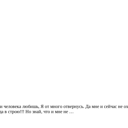
и человека любишь, Я от много отвернусь. Да мне и сейчас не охо
да в строю!!! Но знай, что и мне не …