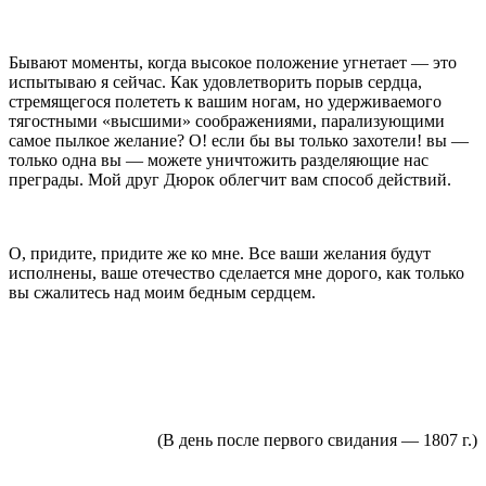
Бывают моменты, когда высокое положение угне­тает — это
испытываю я сейчас. Как удовлетворить порыв сердца,
стремящегося полететь к вашим ногам, но удерживаемого
тягостными «высшими» соображениями, парализующими
самое пылкое желание? О! если бы вы только захотели! вы —
только одна вы — ­можете уничтожить разделяющие нас
преграды. Мой друг Дюрок облегчит вам способ действий.
О, придите, придите же ко мне. Все ваши желания будут
исполнены, ваше отечество сделается мне дорого, как только
вы сжалитесь над моим бед­ным сердцем.
(В день после первого свидания —
1807 г
.)