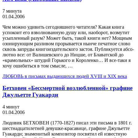
7 минута
01.04.2006
Чем можно удивить сегодняшнего читателя? Какая книга
успокоит его взволнованную душу или, наоборот, возмутит
усыпленный разум? Может быть, такой книги нет? Мощным
озонирующим разливом прорывается нынче печатное слово
сквозь запруды книгоиздательского застоя. Публикуется абсо­
лютно все: от Валишевского до Ницше, от Блаватской до
«кра­мольных» штудий Горького и Короленко… И все-таки я
хочу ошибиться в том смысле, …
ЛЮБОВЬ в письмах выдающихся людей XVIII и XIX века
Бетховен «Бессмертной возлюбленной» графине
Джульетте Гуакарди
4 минут
01.04.2006
Людовик БЕТХОВЕН (1770-1827) писал эти письма в 1801 г.
шестнадцатилетней девушке-красавице, графине Джульетте
Гуа­карди; знаменитый композитор посвятил ей известную