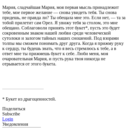
Мария, сладчайшая Мария, моя первая мысль при­надлежит
тебе, мое первое желание — снова увидеть тебя. Ты снова
придешь, не правда ли? Ты обещала мне это. Если нет, — та за
тобой прилетит сам Орел. Я увижу тебя за столом, это мне
обещано. Соблаго­воли принять этот букет
*
, пусть это будет
со­кровенным знаком нашей любви среди человеческой
сутолоки и залогом тайных наших сношений. Под
взорами
толпы мы сможем понимать друг друга. Когда я прижму руку
к сердцу, ты будешь знать, что я весь стремлюсь к тебе, а в
ответ мне ты при­жмешь букет к себе. Люби меня, моя
очаровательная Мария, и пусть рука твоя никогда не
отрывается от этого букета.
*
Букет из драгоценностей.
Поделиться
Subscribe
Login
Уведомления