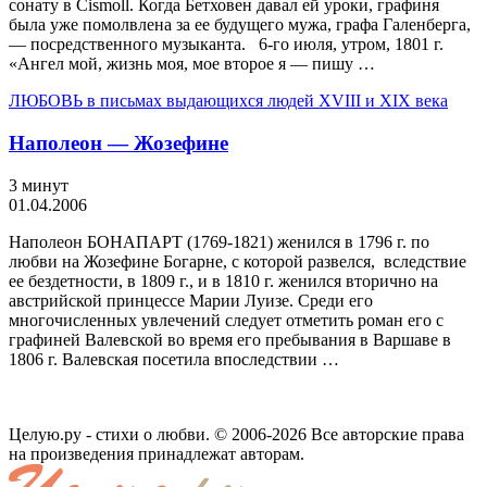
сонату в Cismoll. Когда Бетховен давал ей уроки, графиня
была уже помолвлена за ее будущего мужа, графа Га­ленберга,
— посредственного музыканта. 6-го июля, утром, 1801 г.
«Ангел мой, жизнь моя, мое второе я — пишу …
ЛЮБОВЬ в письмах выдающихся людей XVIII и XIX века
Наполеон — Жозефине
3 минут
01.04.2006
Наполеон БОНАПАРТ (1769-1821) же­нился в 1796 г. по
любви на Жозефине Богарне, с которой развелся, вследствие
ее бездетности, в 1809 г., и в 1810 г. женил­ся вторично на
австрийской принцессе Марии­ Луизе. Среди его
многочисленных увлечений следует отметить роман его с
графиней Валевской во время его пребывания в Вар­шаве в
1806 г. Валевская посетила впослед­ствии …
Целую.ру - стихи о любви. © 2006-2026 Все авторские права
на произведения принадлежат авторам.